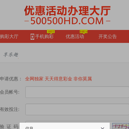
购彩大厅
手机购彩
优惠活动
开奖公告
申请优惠：
全网独家 天天得意彩金 非你莫属
会员帐号:
有效投注:
验 证 码:
信息